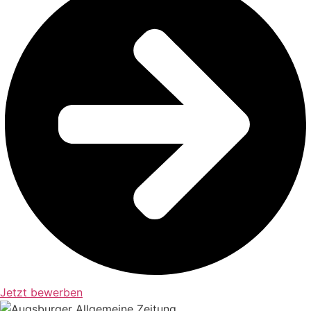
Osnabrück
Peine
Pforzheim
Pinneberg
Potsdam
Rostock
Schweinfurt
Stadthagen
Stuttgart
Wetzlar
Wiesbaden
Jetzt bewerben
Wolfsburg